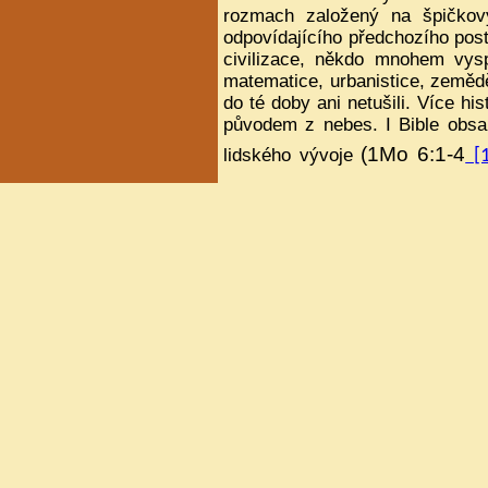
rozmach založený na špičkov
odpovídajícího předchozího pos
civilizace, někdo mnohem vysp
matematice, urbanistice, zeměd
do té doby ani netušili. Více hi
původem z nebes. I Bible obsa
(1Mo 6:1-4
lidského vývoje
[
Boha JHVH se satanem v nebi, 
v knize proroka Daniela se d
10:12,13,20,21
).
[3]
Zejména Danielovo svědectví je
popisuje počátek, zrod našeho
v nebi jsou bytosti, jež ovlivňo
Populární a známé jsou řecké b
Z citovaných textů to též vid
poskytla pravdivé svědectví,
událostmi lidských dějin. Bohové
velkých říší, které dnes 