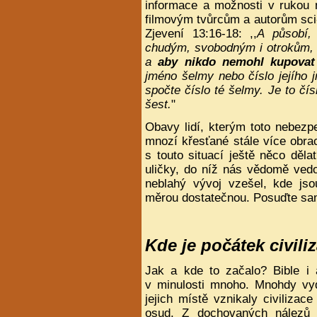
informace a možnosti v rukou 
filmovým tvůrcům a autorům sci-
Zjevení 13:16-18: ,,
A působí,
chudým, svobodným i otrokům, 
a
aby nikdo nemohl kupovat 
jméno šelmy nebo číslo jejího
spočte číslo té šelmy. Je to čís
šest.
"
Obavy lidí, kterým toto nebezp
mnozí křesťané stále více obra
s touto situací ještě něco dě
uličky, do níž nás vědomě ved
neblahý vývoj vzešel, kde jso
měrou dostatečnou. Posuďte sa
Kde je počátek civil
Jak a kde to začalo? Bible i a
v minulosti mnoho. Mnohdy vyd
jejich místě vznikaly civilizac
osud. Z dochovaných nálezů o