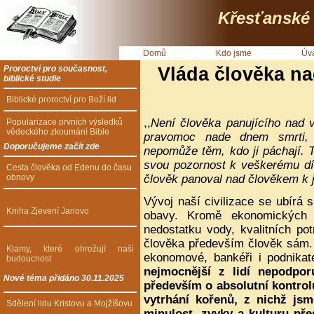
Křesťanské 
Domů
Kdo jsme
Úv
Proroctví pro současnost,
Vláda člověka na
biblické studie
Biblické proroctví pro Boží lid
,,
Není člověka panujícího nad v
Popularizace prvních výsledků
vědeckého zkoumání Bible
pravomoc nade dnem smrti, 
Doporučujeme začít zde
nepomůže těm, kdo ji páchají. T
svou pozornost k veškerému dí
Cesta člověka od Edenu do času
obnovy
člověk panoval nad člověkem k 
Vývoj naší civilizace se ubírá
Kniha Zjevení Janovo
obavy. Kromě ekonomických a
nedostatku vody, kvalitních po
člověka především člověk sám. Ne
Klamy, které ohrožují naši
ekonomové, bankéři i podnikate
budoucnost
nejmocnější z lidí
nepodporu
Nové téma přidáno 30.11.2025
především o absolutní kontro
vytrhání kořenů, z nichž jsme
Sdělení lidu Kristovu a Mojžíšovu
minulost, zvyky a kulturu pře