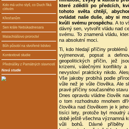
Kdo má ucho slyš, co Duch říká
které zdědili po předcích, kv
církvím
tohoto světa chtějí, abycho
ovládat naše duše, aby si m
Křesťanům
kvůli svému prospěchu
. A to 
Sen krále Nebúkadnesara
dávný sen, vytvořit vládu nad 
svému. To znamená vládu, která
Malachiášovo proroctví
na absolutní moci.
Bůh působí na stvořené lidstvo
Ti, kdo hledají příčiny problémů
vyjmenovat, popsat a defino
Kontextové studie
geopolitických příčin, jež 
Přednášky z Památných slavností
krizemi, válečnými konflikty a 
Nová studie
nevysloví prakticky nikdo. Ales
Vše jakoby probíhá podle přír
vůle než je vůle člověka. Ale s
pravé příčiny současného stavu l
Dnes opravdu vládne člověk nad 
o tom rozhodnuto mnohem dřív
člověka nad člověkem je k jeho
tisíci lety, protože byl moudrý 
době ještě všechna významná kr
vůli bohů. Dávné příběhy n