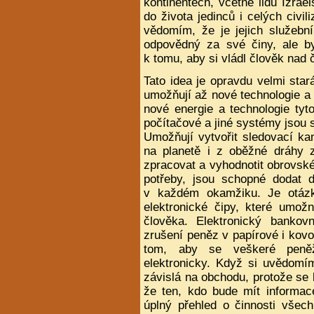
kontinentech, včetně lidu Izrae
do života jedinců i celých civil
vědomím, že je jejich služebn
odpovědný za své činy, ale by
k tomu, aby si vládl člověk nad
Tato idea je opravdu velmi star
umožňují až nové technologie a 
nové energie a technologie tyto
počítačové a jiné systémy jsou 
Umožňují vytvořit sledovací k
na planetě i z oběžné dráhy 
zpracovat a vyhodnotit obrovské
potřeby, jsou schopné dodat 
v každém okamžiku. Je otáz
elektronické čipy, které umož
člověka. Elektronický banko
zrušení peněz v papírové i kovo
tom, aby se veškeré peněžn
elektronicky. Když si uvědomím
závislá na obchodu, protože se 
že ten, kdo bude mít informac
úplný přehled o činnosti všech 